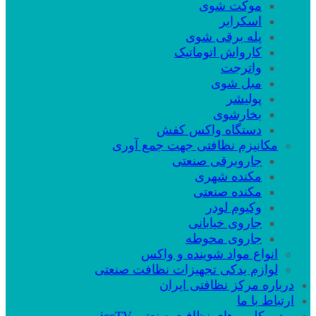
موکت شوی
اسکرابر
پله برقی شوی
کارواش اتوماتیک
واترجت
مبل شوی
پولیشر
بخارشوی
دستگاه واکس کفش
مکانیزم نظافتی جهت جمع آوری
جاروبرقی صنعتی
مکنده شهری
مکنده صنعتی
وکیوم لودر
جاروی خیابانی
جاروی محوطه
انواع مواد شوینده و واکس
لوازم یدکی تجهیزات نظافت صنعتی
درباره مرکز نظافتی ایران
ارتباط با ما