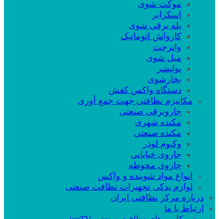
موکت شوی
اسکرابر
پله برقی شوی
کارواش اتوماتیک
واترجت
مبل شوی
پولیشر
بخارشوی
دستگاه واکس کفش
مکانیزم نظافتی جهت جمع آوری
جاروبرقی صنعتی
مکنده شهری
مکنده صنعتی
وکیوم لودر
جاروی خیابانی
جاروی محوطه
انواع مواد شوینده و واکس
لوازم یدکی تجهیزات نظافت صنعتی
درباره مرکز نظافتی ایران
ارتباط با ما