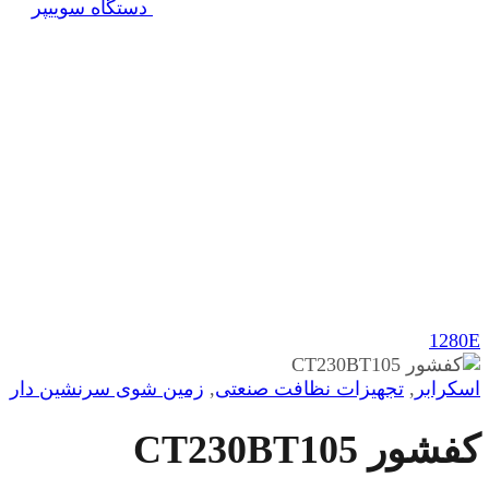
دستگاه سوییپر
1280E
اسکرابر
,
تجهیزات نظافت صنعتی
,
زمین شوی سرنشین دار
کفشور CT230BT105