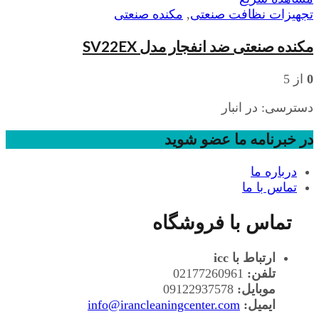
تجهیزات نظافت صنعتی
,
مکنده صنعتی
مکنده صنعتی ضد انفجار مدل SV22EX
0
از 5
دسترسی:
در انبار
در خبرنامه ما عضو شوید
درباره ما
تماس با ما
تماس با فروشگاه
ارتباط با icc
تلفن:
02177260961
موبایل:
09122937578
ایمیل:
info@irancleaningcenter.com